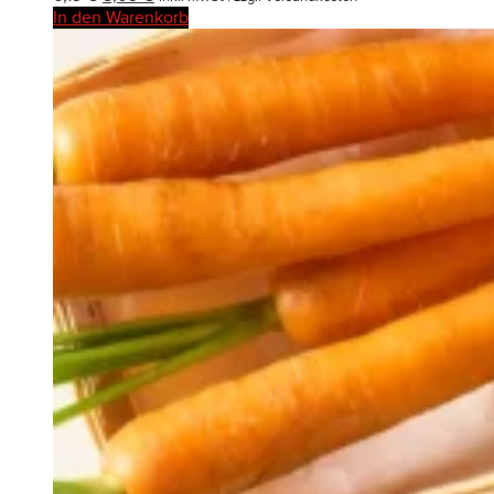
Preis
Preis
In den Warenkorb
war:
ist:
6,19 €
5,09 €.