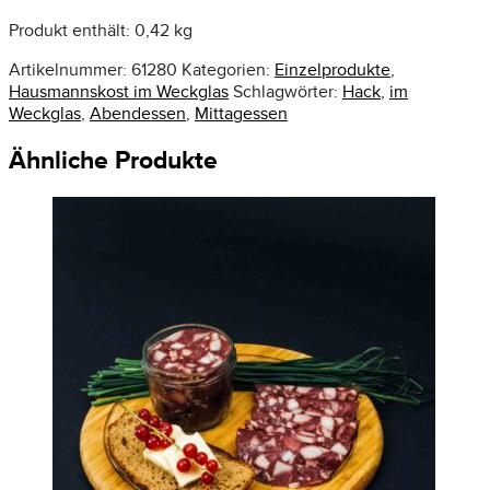
Produkt enthält: 0,42
kg
Artikelnummer:
61280
Kategorien:
Einzelprodukte
,
Hausmannskost im Weckglas
Schlagwörter:
Hack
,
im
Weckglas
,
Abendessen
,
Mittagessen
Ähnliche Produkte