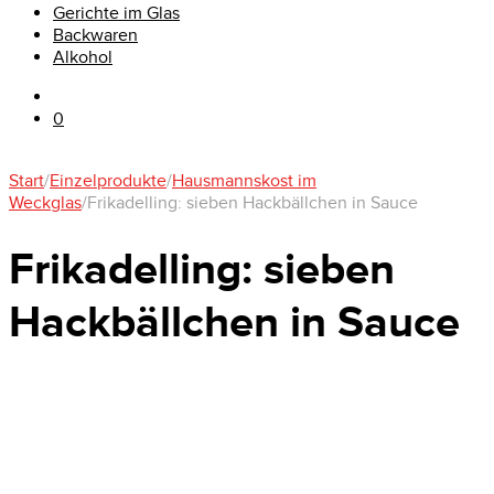
Gerichte im Glas
Backwaren
Alkohol
0
Start
/
Einzelprodukte
/
Hausmannskost im
Weckglas
/
Frikadelling: sieben Hackbällchen in Sauce
Frikadelling: sieben
Hackbällchen in Sauce