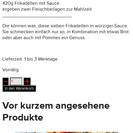
420g Frikadellen mit Sauce
ergeben zwei Fleischbeilagen zur Mahlzeit
__________________________
Die können was, diese sieben Frikadellen in würziger Sauce.
Sie schmecken einfach nur so, in Kombination mit etwas Brot
oder aber auch mit Pommes ein Genuss.
Lieferzeit:
1 bis 3 Werktage
Vorrätig
Frikadelling:
sieben
In den Warenkorb
Hackbällchen
in
Vor kurzem angesehene
Sauce
Menge
Produkte