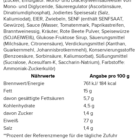
(Zucker, Emulgator: Mono- und Diacetylweinsäureester von
Mono- und Diglyceride, Säureregulator (Ascorbinsäure,
Dinatriumdiphosphat), Jodiertes Speisesalz (Salz,
Kaliumiodat), EIER, Zwiebeln, SENF (enthält SENFSAAT,
Gewürze), Sauce (Wasser, Tomatenmark, Paprikastreifen,
Branntweinessig, Kräuter, Rote Beete Pulver, Speisewürze
(SOJAEIWEIß), Glukose-Fruktose Sirup, Säuerungsmittel
(Milchsäure, Citronensäure), Verdickungsmittel (Xanthan,
Guarkernmehl, Johannisbrotkernmehl), Konservierungsstoffe
(Benzoesäure, Sorbinsäure, Kaliumsorbat), Süßungsmittel
(Sucralose, Acesulfam-K, Saccharin-Natrium), Farbstoffe:
Ammoniak-Zuckerkulör)
Nährwerte
Angabe pro 100 g
Brennwert/Energie
761 kJ/ 184 kcal
Fett
15 g
davon gesättigte Fettsäuren
5,7 g
Kohlenhydrate
4,5 g
davon Zucker
1,4 g
Eiweiß
7,7 g
Salz
1,4 g
**
Prozent der Referenzmenge für die tägliche Zufuhr