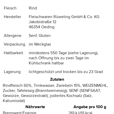
Fleisch
Rind
Hersteller
Fleischwaren Rüweling GmbH & Co. KG
Jakobistraße 12
46354 Oeding
Allergene
Senf, Gluten
Verpackung
im Weckglas
Haltbarkeit
mindestens 550 Tage (siehe Lagerung),
nach Öffnung bis zu zwei Tage im
Kühlschrank haltbar
Lagerung
lichtgeschützt und trocken bis zu 23 Grad
Zutaten
Rindfleisch 60%, Trinkwasser, Zwiebeln 15%, WEIZENMEHL,
Zucker, Tafelessig (Branntweinessig), SENF (SENFSAAT,
Gewürze, Gewürzextrakt), jodiertes Kochsalz (Salz,
Kaliumiodat)
Nährwerte
Angabe pro 100 g
Brennwert/Energie
261 kJ/61 kcal