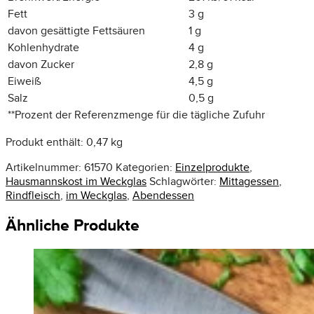
Fett
3 g
davon gesättigte Fettsäuren
1 g
Kohlenhydrate
4 g
davon Zucker
2,8 g
Eiweiß
4,5 g
Salz
0,5 g
**
Prozent der Referenzmenge für die tägliche Zufuhr
Produkt enthält: 0,47
kg
Artikelnummer:
61570
Kategorien:
Einzelprodukte
,
Hausmannskost im Weckglas
Schlagwörter:
Mittagessen
,
Rindfleisch
,
im Weckglas
,
Abendessen
Ähnliche Produkte