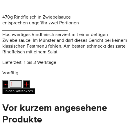
470g Rindfleisch in Zwiebelsauce
entsprechen ungefähr zwei Portionen
_________________________
Hochwertiges Rindfleisch serviert mit einer deftigen
Zwiebelsauce: Im Münsterland darf dieses Gericht bei keinem
klassischen Festmenü fehlen. Am besten schmeckt das zarte
Rindfleisch mit einem Salat.
Lieferzeit:
1 bis 3 Werktage
Vorrätig
Zwiebelfleisch:
Rindfleisch
In den Warenkorb
in
Zwiebelsauce
Vor kurzem angesehene
Menge
Produkte