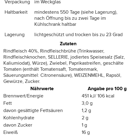
Verpackung
im Weckglas
Haltbarkeit
mindestens 550 Tage (siehe Lagerung),
nach Öffnung bis zu zwei Tage im
Kühlschrank haltbar
Lagerung
lichtgeschützt und trocken bis zu 23 Grad
Zutaten
Rindfleisch 40%, Rindfleischbrühe (Trinkwasser,
Rindfleischknochen, SELLERIE, jodiertes Speisesalz (Salz,
Kaliumiodat), Würze), Zwiebel, Paprikastreifen, geschälte
Tomaten (enthält Tomatensaft, Tomatenmark,
Säuerungsmittel: Citronensäure), WEIZENMEHL, Rapsöl,
Gewürze, Zucker.
Nährwerte
Angabe pro 100 g
Brennwert/Energie
451 kJ/ 106 kcal
Fett
3,0 g
davon gesättigte Fettsäuren
1,2 g
Kohlenhydrate
2 g
davon Zucker
1 g
Eiweiß
16 g