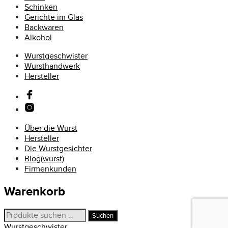
Schinken
Gerichte im Glas
Backwaren
Alkohol
Wurstgeschwister
Wursthandwerk
Hersteller
Über die Wurst
Hersteller
Die Wurstgesichter
Blog(wurst)
Firmenkunden
Warenkorb
Suchen
Suchen
nach:
Wurstgeschwister