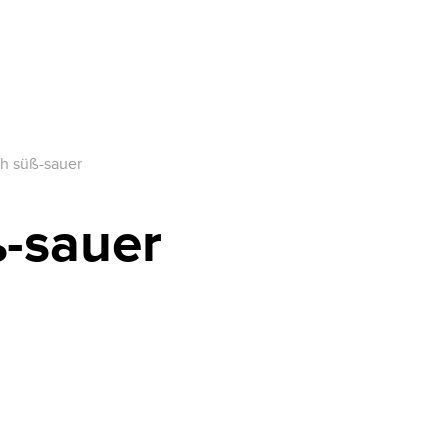
h süß-sauer
-sauer