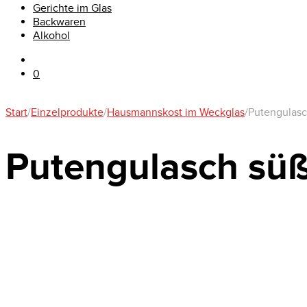
Gerichte im Glas
Backwaren
Alkohol
0
Start
/
Einzelprodukte
/
Hausmannskost im Weckglas
/
Putengulasc
Putengulasch süß