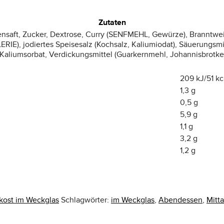
Zutaten
nsaft, Zucker, Dextrose, Curry (SENFMEHL, Gewürze), Branntwei
RIE), jodiertes Speisesalz (Kochsalz, Kaliumiodat), Säuerungsmit
Kaliumsorbat, Verdickungsmittel (Guarkernmehl, Johannisbrotker
209 kJ/51 kc
1,3 g
0,5 g
5,9 g
1,1 g
3,2 g
1,2 g
ost im Weckglas
Schlagwörter:
im Weckglas
,
Abendessen
,
Mitt