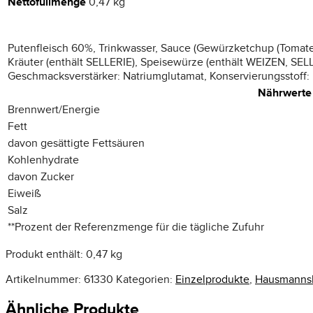
Nettofüllmenge
0,47 kg
Putenfleisch 60%, Trinkwasser, Sauce (Gewürzketchup (Tomate
Kräuter (enthält SELLERIE), Speisewürze (enthält WEIZEN, SELLE
Geschmacksverstärker: Natriumglutamat, Konservierungsstoff: 
Nährwerte
Brennwert/Energie
Fett
davon gesättigte Fettsäuren
Kohlenhydrate
davon Zucker
Eiweiß
Salz
**
Prozent der Referenzmenge für die tägliche Zufuhr
Produkt enthält: 0,47
kg
Artikelnummer:
61330
Kategorien:
Einzelprodukte
,
Hausmannsk
Ähnliche Produkte