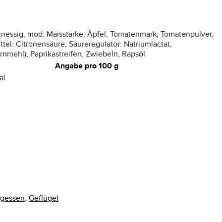
nessig, mod. Maisstärke, Äpfel, Tomatenmark, Tomatenpulver,
tel: Citronensäure, Säureregulator: Natriumlactat,
nmehl), Paprikastreifen, Zwiebeln, Rapsöl
Angabe pro 100 g
al
agessen
,
Geflügel