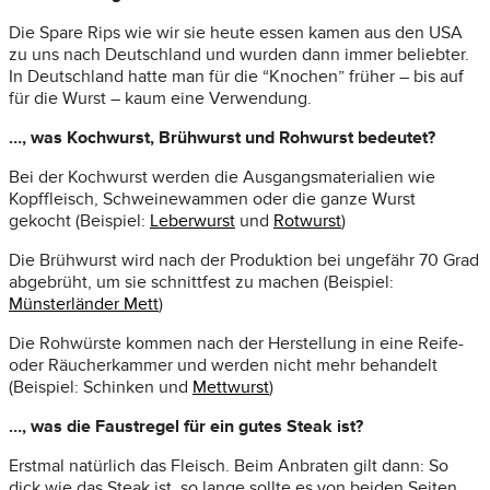
Die Spare Rips wie wir sie heute essen kamen aus den USA
zu uns nach Deutschland und wurden dann immer beliebter.
In Deutschland hatte man für die “Knochen” früher – bis auf
für die Wurst – kaum eine Verwendung.
…, was Kochwurst, Brühwurst und Rohwurst bedeutet?
Bei der Kochwurst werden die Ausgangsmaterialien wie
Kopffleisch, Schweinewammen oder die ganze Wurst
gekocht (Beispiel:
Leberwurst
und
Rotwurst
)
Die Brühwurst wird nach der Produktion bei ungefähr 70 Grad
abgebrüht, um sie schnittfest zu machen (Beispiel:
Münsterländer Mett
)
Die Rohwürste kommen nach der Herstellung in eine Reife-
oder Räucherkammer und werden nicht mehr behandelt
(Beispiel: Schinken und
Mettwurst
)
…, was die Faustregel für ein gutes Steak ist?
Erstmal natürlich das Fleisch. Beim Anbraten gilt dann: So
dick wie das Steak ist, so lange sollte es von beiden Seiten