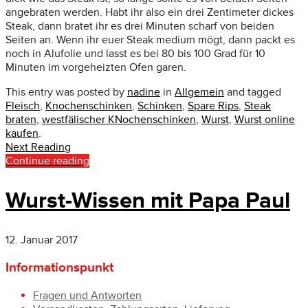
angebraten werden. Habt ihr also ein drei Zentimeter dickes
Steak, dann bratet ihr es drei Minuten scharf von beiden
Seiten an. Wenn ihr euer Steak medium mögt, dann packt es
noch in Alufolie und lasst es bei 80 bis 100 Grad für 10
Minuten im vorgeheizten Ofen garen.
This entry was posted by
nadine
in
Allgemein
and tagged
Fleisch
,
Knochenschinken
,
Schinken
,
Spare Rips
,
Steak
braten
,
westfälischer KNochenschinken
,
Wurst
,
Wurst online
kaufen
.
Next Reading
Continue reading
Wurst-Wissen mit Papa Paul
12. Januar 2017
Informationspunkt
Fragen und Antworten