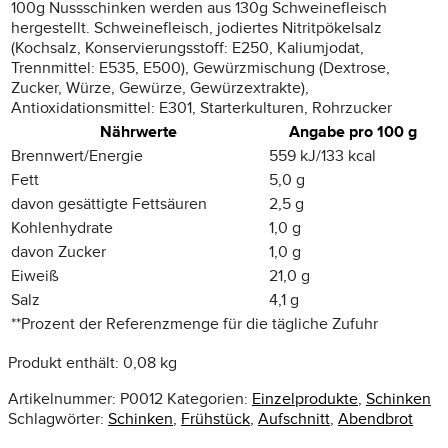
100g Nussschinken werden aus 130g Schweinefleisch
hergestellt. Schweinefleisch, jodiertes Nitritpökelsalz
(Kochsalz, Konservierungsstoff: E250, Kaliumjodat,
Trennmittel: E535, E500), Gewürzmischung (Dextrose,
Zucker, Würze, Gewürze, Gewürzextrakte),
Antioxidationsmittel: E301, Starterkulturen, Rohrzucker
Nährwerte
Angabe pro 100 g
Brennwert/Energie
559 kJ/133 kcal
Fett
5,0 g
davon gesättigte Fettsäuren
2,5 g
Kohlenhydrate
1,0 g
davon Zucker
1,0 g
Eiweiß
21,0 g
Salz
4,1 g
**
Prozent der Referenzmenge für die tägliche Zufuhr
Produkt enthält: 0,08
kg
Artikelnummer:
P0012
Kategorien:
Einzelprodukte
,
Schinken
Schlagwörter:
Schinken
,
Frühstück
,
Aufschnitt
,
Abendbrot