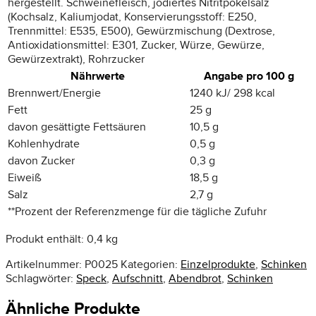
hergestellt. Schweinefleisch, jodiertes Nitritpökelsalz
(Kochsalz, Kaliumjodat, Konservierungsstoff: E250,
Trennmittel: E535, E500), Gewürzmischung (Dextrose,
Antioxidationsmittel: E301, Zucker, Würze, Gewürze,
Gewürzextrakt), Rohrzucker
Nährwerte
Angabe pro 100 g
Brennwert/Energie
1240 kJ/ 298 kcal
Fett
25 g
davon gesättigte Fettsäuren
10,5 g
Kohlenhydrate
0,5 g
davon Zucker
0,3 g
Eiweiß
18,5 g
Salz
2,7 g
**
Prozent der Referenzmenge für die tägliche Zufuhr
Produkt enthält: 0,4
kg
Artikelnummer:
P0025
Kategorien:
Einzelprodukte
,
Schinken
Schlagwörter:
Speck
,
Aufschnitt
,
Abendbrot
,
Schinken
Ähnliche Produkte