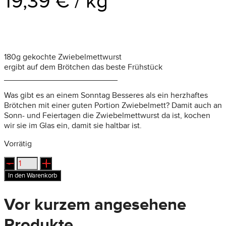
19,39
€
/
kg
180g gekochte Zwiebelmettwurst
ergibt auf dem Brötchen das beste Frühstück
_________________________
Was gibt es an einem Sonntag Besseres als ein herzhaftes
Brötchen mit einer guten Portion Zwiebelmett? Damit auch an
Sonn- und Feiertagen die Zwiebelmettwurst da ist, kochen
wir sie im Glas ein, damit sie haltbar ist.
Vorrätig
Gekochte
Zwiebelmettwurst
In den Warenkorb
Menge
Vor kurzem angesehene
Produkte