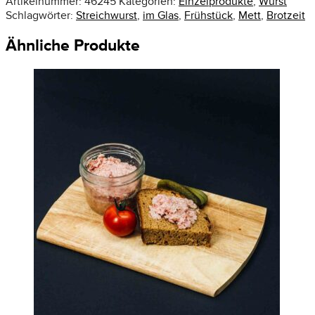
Artikelnummer:
46245
Kategorien:
Einzelprodukte
,
Wurst
Schlagwörter:
Streichwurst
,
im Glas
,
Frühstück
,
Mett
,
Brotzeit
Ähnliche Produkte