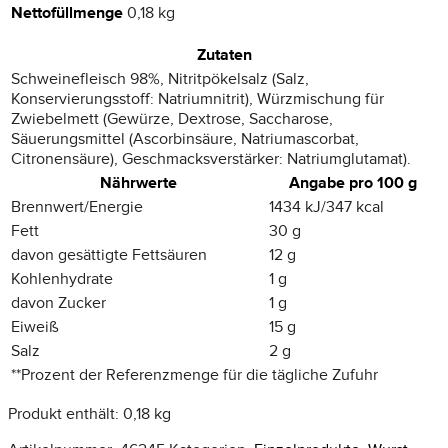
Nettofüllmenge
0,18 kg
Zutaten
Schweinefleisch 98%, Nitritpökelsalz (Salz,
Konservierungsstoff: Natriumnitrit), Würzmischung für
Zwiebelmett (Gewürze, Dextrose, Saccharose,
Säuerungsmittel (Ascorbinsäure, Natriumascorbat,
Citronensäure), Geschmacksverstärker: Natriumglutamat).
Nährwerte
Angabe pro 100 g
Brennwert/Energie
1434 kJ/347 kcal
Fett
30 g
davon gesättigte Fettsäuren
12 g
Kohlenhydrate
1 g
davon Zucker
1 g
Eiweiß
15 g
Salz
2 g
**
Prozent der Referenzmenge für die tägliche Zufuhr
Produkt enthält: 0,18
kg