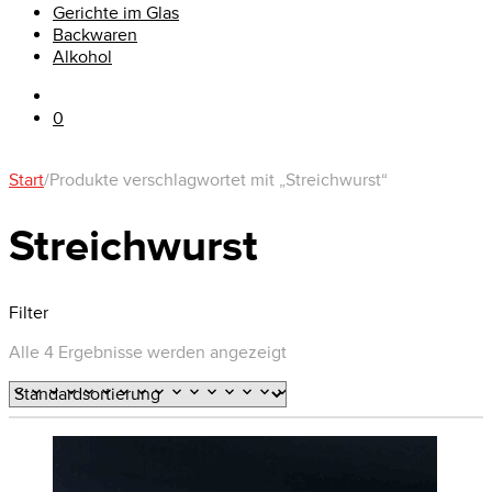
Gerichte im Glas
Backwaren
Alkohol
0
Start
/
Produkte verschlagwortet mit „Streichwurst“
Streichwurst
Filter
Alle 4 Ergebnisse werden angezeigt