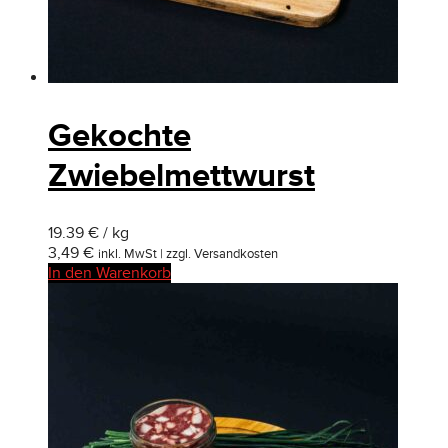
Gekochte
Zwiebelmettwurst
19.39 € / kg
3,49
€
inkl. MwSt | zzgl. Versandkosten
In den Warenkorb