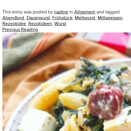
This entry was posted by
nadine
in
Allgemein
and tagged
Abendbrot
,
Dauerwurst
,
Frühstück
,
Mettwurst
,
Mittagessen
,
Rezeptidee
,
Rezptideen
,
Wurst
.
Previous Reading