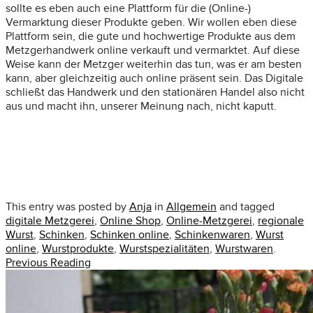
sollte es eben auch eine Plattform für die (Online-)
Vermarktung dieser Produkte geben. Wir wollen eben diese
Plattform sein, die gute und hochwertige Produkte aus dem
Metzgerhandwerk online verkauft und vermarktet. Auf diese
Weise kann der Metzger weiterhin das tun, was er am besten
kann, aber gleichzeitig auch online präsent sein. Das Digitale
schließt das Handwerk und den stationären Handel also nicht
aus und macht ihn, unserer Meinung nach, nicht kaputt.
This entry was posted by
Anja
in
Allgemein
and tagged
digitale Metzgerei
,
Online Shop
,
Online-Metzgerei
,
regionale
Wurst
,
Schinken
,
Schinken online
,
Schinkenwaren
,
Wurst
online
,
Wurstprodukte
,
Wurstspezialitäten
,
Wurstwaren
.
Previous Reading