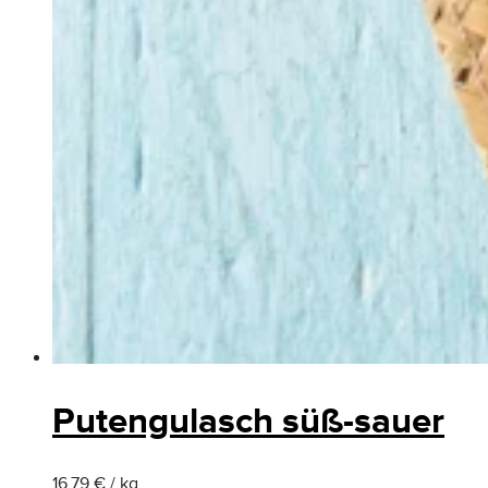
Putengulasch süß-sauer
16.79 € / kg