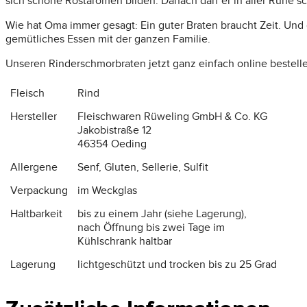
sich schöne Röstaromen bilden. Danach darf er in aller Ruhe sc
Wie hat Oma immer gesagt: Ein guter Braten braucht Zeit. Und 
gemütliches Essen mit der ganzen Familie.
Unseren Rinderschmorbraten jetzt ganz einfach online bestell
Fleisch
Rind
Hersteller
Fleischwaren Rüweling GmbH & Co. KG
Jakobistraße 12
46354 Oeding
Allergene
Senf, Gluten, Sellerie, Sulfit
Verpackung
im Weckglas
Haltbarkeit
bis zu einem Jahr (siehe Lagerung),
nach Öffnung bis zwei Tage im
Kühlschrank haltbar
Lagerung
lichtgeschützt und trocken bis zu 25 Grad