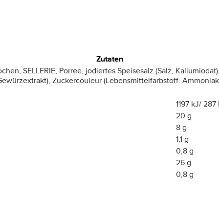
Zutaten
ochen, SELLERIE, Porree, jodiertes Speisesalz (Salz, Kaliumiodat
rzextrakt), Zuckercouleur (Lebensmittelfarbstoff: Ammoniak-Z
1197 kJ/ 287 
20 g
8 g
1,1 g
0,8 g
26 g
0,8 g