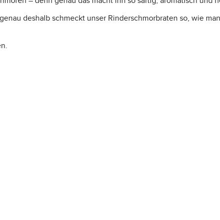
hmoren – denn genau das macht ihn so saftig, aromatisch und her
genau deshalb schmeckt unser Rinderschmorbraten so, wie man ihn
en.