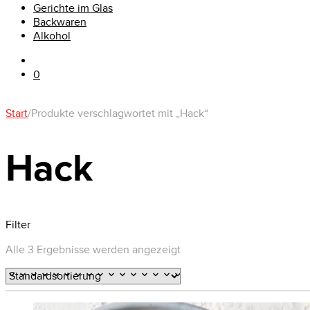
Gerichte im Glas
Backwaren
Alkohol
0
Start
/
Produkte verschlagwortet mit „Hack“
Hack
Filter
Alle 3 Ergebnisse werden angezeigt