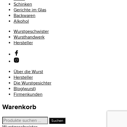
Schinken
Gerichte im Glas
Backwaren
Alkohol
Wurstgeschwister
Wursthandwerk
Hersteller
Über die Wurst
Hersteller
Die Wurstgesichter
Blog(wurst)
Firmenkunden
Warenkorb
Suchen
Suchen
nach:
Wurstgeschwister