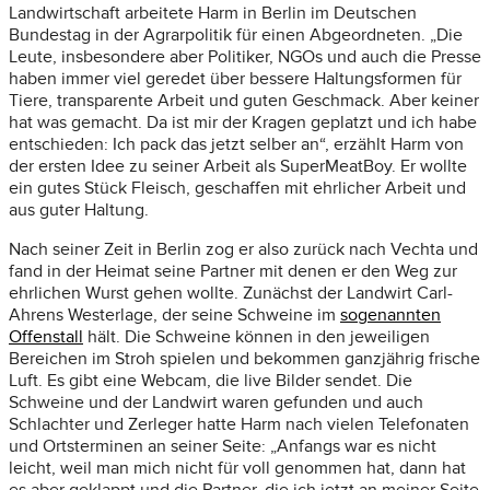
Landwirtschaft arbeitete Harm in Berlin im Deutschen
Bundestag in der Agrarpolitik für einen Abgeordneten. „Die
Leute, insbesondere aber Politiker, NGOs und auch die Presse
haben immer viel geredet über bessere Haltungsformen für
Tiere, transparente Arbeit und guten Geschmack. Aber keiner
hat was gemacht. Da ist mir der Kragen geplatzt und ich habe
entschieden: Ich pack das jetzt selber an“, erzählt Harm von
der ersten Idee zu seiner Arbeit als SuperMeatBoy. Er wollte
ein gutes Stück Fleisch, geschaffen mit ehrlicher Arbeit und
aus guter Haltung.
Nach seiner Zeit in Berlin zog er also zurück nach Vechta und
fand in der Heimat seine Partner mit denen er den Weg zur
ehrlichen Wurst gehen wollte. Zunächst der Landwirt Carl-
Ahrens Westerlage, der seine Schweine im
sogenannten
Offenstall
hält. Die Schweine können in den jeweiligen
Bereichen im Stroh spielen und bekommen ganzjährig frische
Luft. Es gibt eine Webcam, die live Bilder sendet. Die
Schweine und der Landwirt waren gefunden und auch
Schlachter und Zerleger hatte Harm nach vielen Telefonaten
und Ortsterminen an seiner Seite: „Anfangs war es nicht
leicht, weil man mich nicht für voll genommen hat, dann hat