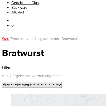
Gerichte im Glas
Backwaren
Alkohol
0
Start
/
Produkte verschlagwortet mit „Bratwurst“
Bratwurst
Filter
Alle 2 Ergebnisse werden angezeigt