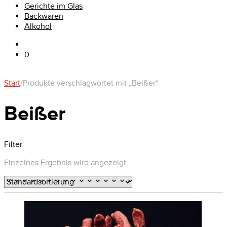
Gerichte im Glas
Backwaren
Alkohol
0
Start
/
Produkte verschlagwortet mit „Beißer“
Beißer
Filter
Einzelnes Ergebnis wird angezeigt