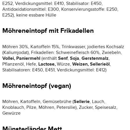
E252, Verdickungsmittel: E410, Stabilisator: E450,
Antidoxidationsmittel: E300, Konservierungsstoffe: E250,
E252), keine essbare Hülle
Möhreneintopf mit Frikadellen
Möhren 30%, Kartoffeln 15%, Trinkwasser, jodiertes Kochsalz
(Kaliumjodat), Frikadellen: Schweinefleisch 60%, Zwiebeln,
Vollei, Paniermehl
(enthält
Senf
,
Soja
,
Gerstenmalz
,
Pflanzenöl, Hefe,
Lactose,
Würze,
Weizen,
Sellerieöl
,
Stabilisatoren: E450, E451, Verdickungsmittel: E412)
Möhreneintopf (vegan)
Möhren, Kartoffeln, Gemüsebrühe (
Sellerie
, Lauch,
Knoblauch, Pilze, Möhren, Petersilie), Zucker, Speisesalz,
Gewürze
Münsterländer Mett