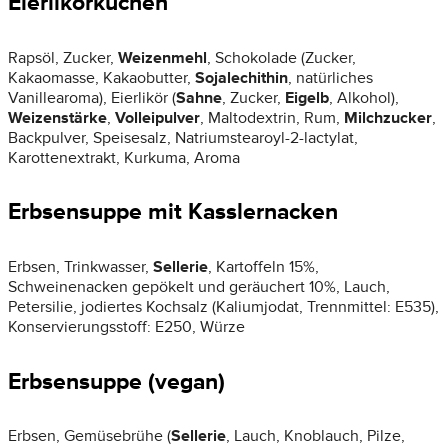
Eierlikörkuchen
Rapsöl, Zucker,
Weizenmehl
, Schokolade (Zucker,
Kakaomasse, Kakaobutter,
Sojalechithin
, natürliches
Vanillearoma), Eierlikör (
Sahne
, Zucker,
Eigelb
, Alkohol),
Weizenstärke
,
Volleipulver
, Maltodextrin, Rum,
Milchzucker
,
Backpulver, Speisesalz, Natriumstearoyl-2-lactylat,
Karottenextrakt, Kurkuma, Aroma
Erbsensuppe mit Kasslernacken
Erbsen, Trinkwasser,
Sellerie
, Kartoffeln 15%,
Schweinenacken gepökelt und geräuchert 10%, Lauch,
Petersilie, jodiertes Kochsalz (Kaliumjodat, Trennmittel: E535),
Konservierungsstoff: E250, Würze
Erbsensuppe (vegan)
Erbsen, Gemüsebrühe (
Sellerie
, Lauch, Knoblauch, Pilze,