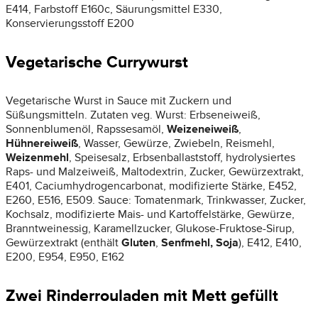
E414, Farbstoff E160c, Säurungsmittel E330,
Konservierungsstoff E200
Vegetarische Currywurst
Vegetarische Wurst in Sauce mit Zuckern und
Süßungsmitteln. Zutaten veg. Wurst: Erbseneiweiß,
Sonnenblumenöl, Rapssesamöl,
Weizeneiweiß
,
Hühnereiweiß
, Wasser, Gewürze, Zwiebeln, Reismehl,
Weizenmehl
, Speisesalz, Erbsenballaststoff, hydrolysiertes
Raps- und Malzeiweiß, Maltodextrin, Zucker, Gewürzextrakt,
E401, Caciumhydrogencarbonat, modifizierte Stärke, E452,
E260, E516, E509. Sauce: Tomatenmark, Trinkwasser, Zucker,
Kochsalz, modifizierte Mais- und Kartoffelstärke, Gewürze,
Branntweinessig, Karamellzucker, Glukose-Fruktose-Sirup,
Gewürzextrakt (enthält
Gluten
,
Senfmehl,
Soja
), E412, E410,
E200, E954, E950, E162
Zwei Rinderrouladen mit Mett gefüllt