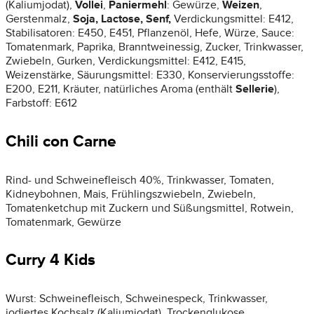
(Kaliumjodat),
Vollei
,
Paniermehl
: Gewürze,
Weizen
,
Gerstenmalz,
Soja, Lactose, Senf,
Verdickungsmittel: E412,
Stabilisatoren: E450, E451, Pflanzenöl, Hefe, Würze, Sauce:
Tomatenmark, Paprika, Branntweinessig, Zucker, Trinkwasser,
Zwiebeln, Gurken, Verdickungsmittel: E412, E415,
Weizenstärke, Säurungsmittel: E330, Konservierungsstoffe:
E200, E211, Kräuter, natürliches Aroma (enthält
Sellerie
),
Farbstoff: E612
Chili con Carne
Rind- und Schweinefleisch 40%, Trinkwasser, Tomaten,
Kidneybohnen, Mais, Frühlingszwiebeln, Zwiebeln,
Tomatenketchup mit Zuckern und Süßungsmittel, Rotwein,
Tomatenmark, Gewürze
Curry 4 Kids
Wurst: Schweinefleisch, Schweinespeck, Trinkwasser,
jodiertes Kochsalz (Kaliumjodat), Trockenglukose,