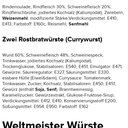
Rinderroulade, Rindfleisch 30%, Schweinefleisch 20%,
Rindfleischbrühe, jodiertes Kochsalz (Kaliumjodat), Zwiebeln,
Weizenmehl
, modifizierte Stärke,Verdickungsmittel: E410,
E413, Farbstoff: E160c, Reismehl,
Senfmehl
Zwei Rostbratwürste (Currywurst)
Wurst 60%, Schweinefleisch 48%, Schweinespeck,
Trinkwasser, jodiertes Kochsalz (Kaliumjodat),
Trockenglukose, Stabilisatoren: E540, E451, Emulgator: E471,
Gewürze, Säureregulator: E327, Säurungsmittel: E330,
essbare Hülle (Eiweißdarm), Currysauce: Tomatenmark,
Trinkwasser, Zucker, Kochsalz, Stabilisatoren: E450, E451,
Gewürz (enthält
Soja, Senf
), Branntweinessig,
Karamellzucker, Gewürzextrakt, Glukose-Fruktose-Sirup,
Verdickungsmittel: E412, E410, Konservierungsstoff E200,
Süßungsmittel: E954, E950, Farbstoff: E162
Weltmeister Würste