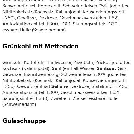
100g luftgetrocknete Grünkohlmettwurst wird aus 120g
Schweinefleisch hergestellt. Schweinefleisch 95%, jodiertes
Nitritpökelsalz (Kochsalz, Kaliumjodat, Konservierungsstoff:
E250), Gewürze, Dextrose, Geschmacksverstärker: E621,
Antioxidationsmittel: E300, E301, Säurungsmittel: E330,
essbare Hülle (Schweinedarm)
Grünkohl mit Mettenden
Grünkohl, Kartoffeln, Trinkwasser, Zwiebeln, Zucker, jodiertes
Kochsalz (Kaliumjodat),
Senf
(enthält Wasser,
Senfsaat
, Salz,
Gewürze, Branntweinessig) Schweinefleisch 30%, jodiertes
Nitritpökelsalz (Kochsalz, Kaliumjodat, Konservierungsstoff:
E250), Gewürz (enthält
Sellerie
, Dextrose, Stabilitator: E450,
Antioxidationsmittel: E300, Geschmacksverstärker: E621,
Säurungsmittel: E330), Zwiebeln, Zucker, essbare Hülle
(Schweinedarm)
Gulaschsuppe