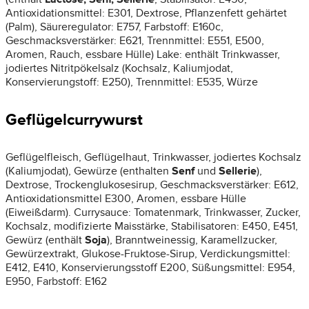
Antioxidationsmittel: E301, Dextrose, Pflanzenfett gehärtet
(Palm), Säureregulator: E757, Farbstoff: E160c,
Geschmacksverstärker: E621, Trennmittel: E551, E500,
Aromen, Rauch, essbare Hülle) Lake: enthält Trinkwasser,
jodiertes Nitritpökelsalz (Kochsalz, Kaliumjodat,
Konservierungstoff: E250), Trennmittel: E535, Würze
Geflügelcurrywurst
Geflügelfleisch, Geflügelhaut, Trinkwasser, jodiertes Kochsalz
(Kaliumjodat), Gewürze (enthalten
Senf
und
Sellerie
),
Dextrose, Trockenglukosesirup, Geschmacksverstärker: E612,
Antioxidationsmittel E300, Aromen, essbare Hülle
(Eiweißdarm). Currysauce: Tomatenmark, Trinkwasser, Zucker,
Kochsalz, modifizierte Maisstärke, Stabilisatoren: E450, E451,
Gewürz (enthält
Soja
), Branntweinessig, Karamellzucker,
Gewürzextrakt, Glukose-Fruktose-Sirup, Verdickungsmittel:
E412, E410, Konservierungsstoff E200, Süßungsmittel: E954,
E950, Farbstoff: E162