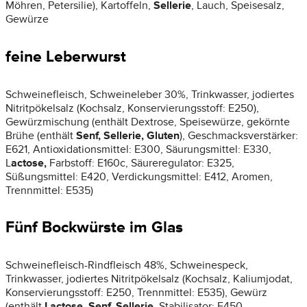
Möhren, Petersilie), Kartoffeln,
Sellerie
, Lauch, Speisesalz,
Gewürze
feine Leberwurst
Schweinefleisch, Schweineleber 30%, Trinkwasser, jodiertes
Nitritpökelsalz (Kochsalz, Konservierungsstoff: E250),
Gewürzmischung (enthält Dextrose, Speisewürze, gekörnte
Brühe (enthält
Senf, Sellerie, Gluten
), Geschmacksverstärker:
E621, Antioxidationsmittel: E300, Säurungsmittel: E330,
L
actose,
Farbstoff: E160c, Säureregulator: E325,
Süßungsmittel: E420, Verdickungsmittel: E412, Aromen,
Trennmittel: E535)
Fünf Bockwürste im Glas
Schweinefleisch-Rindfleisch 48%, Schweinespeck,
Trinkwasser, jodiertes Nitritpökelsalz (Kochsalz, Kaliumjodat,
Konservierungsstoff: E250, Trennmittel: E535), Gewürz
(enthält
Lactose, Senf, Sellerie
, Stabilisator: E450,