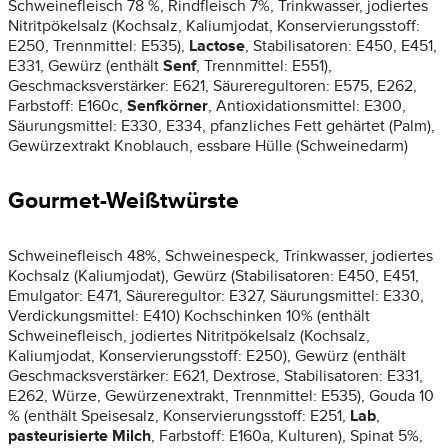
Schweinefleisch 78 %, Rindfleisch 7%, Trinkwasser, jodiertes
Nitritpökelsalz (Kochsalz, Kaliumjodat, Konservierungsstoff:
E250, Trennmittel: E535),
Lactose
, Stabilisatoren: E450, E451,
E331, Gewürz (enthält
Senf
, Trennmittel: E551),
Geschmacksverstärker: E621, Säureregultoren: E575, E262,
Farbstoff: E160c,
Senfkörner
, Antioxidationsmittel: E300,
Säurungsmittel: E330, E334, pfanzliches Fett gehärtet (Palm),
Gewürzextrakt Knoblauch, essbare Hülle (Schweinedarm)
Gourmet-Weißtwürste
Schweinefleisch 48%, Schweinespeck, Trinkwasser, jodiertes
Kochsalz (Kaliumjodat), Gewürz (Stabilisatoren: E450, E451,
Emulgator: E471, Säureregultor: E327, Säurungsmittel: E330,
Verdickungsmittel: E410) Kochschinken 10% (enthält
Schweinefleisch, jodiertes Nitritpökelsalz (Kochsalz,
Kaliumjodat, Konservierungsstoff: E250), Gewürz (enthält
Geschmacksverstärker: E621, Dextrose, Stabilisatoren: E331,
E262, Würze, Gewürzenextrakt, Trennmittel: E535), Gouda 10
% (enthält Speisesalz, Konservierungsstoff: E251,
Lab
,
pasteurisierte Milch
, Farbstoff: E160a, Kulturen), Spinat 5%,