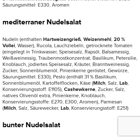
Säurungsmittel: E330, Aromen
mediterraner Nudelsalat
Nudeln (enthalten
Hartweizengrieß
,
Weizenmehl
,
20 %
Vollei
, Wasser), Rucola, Lauchziebeln, getrocknete Tomaten
(eingelegt in Trinkwasser, Speisesalz, Rapsöl, Balsamessig,
Weißweinessig, Traubenmostkonzentrat, Basilikum, Petersilie,
Knoblauch, jodiertes Speisesalz, Kräuter, Branntweinessig,
Zucker, Sonnenblumenöl, Pinienkerne geröstet, Gewürze,
Säurungsmittel: E330), Pesto (enthält 31 % Basilikum,
Sonnenblumenöl, Kartoffelflocken, Käse (
Milch
, Salz,
Lab
,
Konservierungsstoff: E1105),
Cashewkerne
, Zucker, Salz,
natives Olivenöl extra, Pinienkerne, Knoblauch,
Konservierungsstoffe: E270, E300, Aromen), Parmesan
(
Milch
, Salz, Säurewecker,
Lab
, Konservierungsstoff: E251)
bunter Nudelsalat