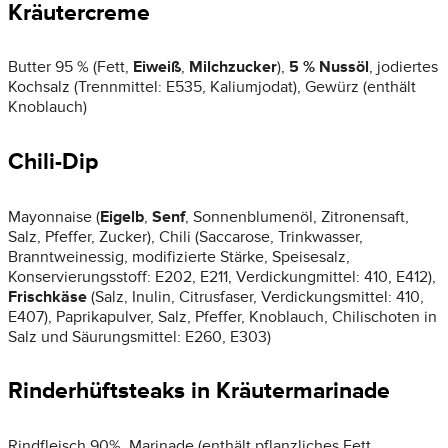
Kräutercreme
Butter 95 % (Fett,
Eiweiß
,
Milchzucker
),
5 % Nussöl
, jodiertes
Kochsalz (Trennmittel: E535, Kaliumjodat), Gewürz (enthält
Knoblauch)
Chili-Dip
Mayonnaise (
Eigelb
,
Senf
, Sonnenblumenöl, Zitronensaft,
Salz, Pfeffer, Zucker), Chili (Saccarose, Trinkwasser,
Branntweinessig, modifizierte Stärke, Speisesalz,
Konservierungsstoff: E202, E211, Verdickungmittel: 410, E412),
Frischkäse
(Salz, Inulin, Citrusfaser, Verdickungsmittel: 410,
E407), Paprikapulver, Salz, Pfeffer, Knoblauch, Chilischoten in
Salz und Säurungsmittel: E260, E303)
Rinderhüftsteaks in Kräutermarinade
Rindfleisch 90%, Marinade (enthält pflanzliches Fett,