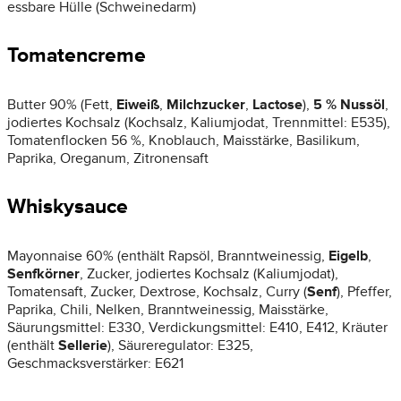
essbare Hülle (Schweinedarm)
Tomatencreme
Butter 90% (Fett,
Eiweiß
,
Milchzucker
,
Lactose
),
5 % Nussöl
,
jodiertes Kochsalz (Kochsalz, Kaliumjodat, Trennmittel: E535),
Tomatenflocken 56 %, Knoblauch, Maisstärke, Basilikum,
Paprika, Oreganum, Zitronensaft
Whiskysauce
Mayonnaise 60% (enthält Rapsöl, Branntweinessig,
Eigelb
,
Senfkörner
, Zucker, jodiertes Kochsalz (Kaliumjodat),
Tomatensaft, Zucker, Dextrose, Kochsalz, Curry (
Senf
), Pfeffer,
Paprika, Chili, Nelken, Branntweinessig, Maisstärke,
Säurungsmittel: E330, Verdickungsmittel: E410, E412, Kräuter
(enthält
Sellerie
), Säureregulator: E325,
Geschmacksverstärker: E621