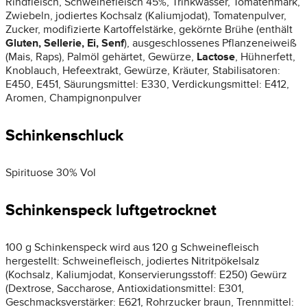
Rindfleisch, Schweinefleisch 45%, Trinkwasser, Tomatenmark,
Zwiebeln, jodiertes Kochsalz (Kaliumjodat), Tomatenpulver,
Zucker, modifizierte Kartoffelstärke, gekörnte Brühe (enthält
Gluten, Sellerie, Ei, Senf
), ausgeschlossenes Pflanzeneiweiß
(Mais, Raps), Palmöl gehärtet, Gewürze,
Lactose
, Hühnerfett,
Knoblauch, Hefeextrakt, Gewürze, Kräuter, Stabilisatoren:
E450, E451, Säurungsmittel: E330, Verdickungsmittel: E412,
Aromen, Champignonpulver
Schinkenschluck
Spirituose 30% Vol
Schinkenspeck luftgetrocknet
100 g Schinkenspeck wird aus 120 g Schweinefleisch
hergestellt: Schweinefleisch, jodiertes Nitritpökelsalz
(Kochsalz, Kaliumjodat, Konservierungsstoff: E250) Gewürz
(Dextrose, Saccharose, Antioxidationsmittel: E301,
Geschmacksverstärker: E621, Rohrzucker braun, Trennmittel: