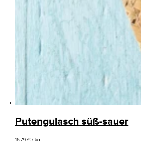
Putengulasch süß-sauer
16.79 € / kg